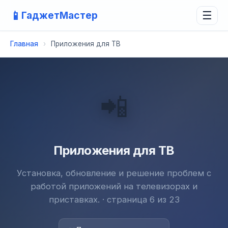
📱
ГаджетМастер
☰
Главная
›
Приложения для ТВ
📲
Приложения для ТВ
Установка, обновление и решение проблем с
работой приложений на телевизорах и
приставках. · страница 6 из 23