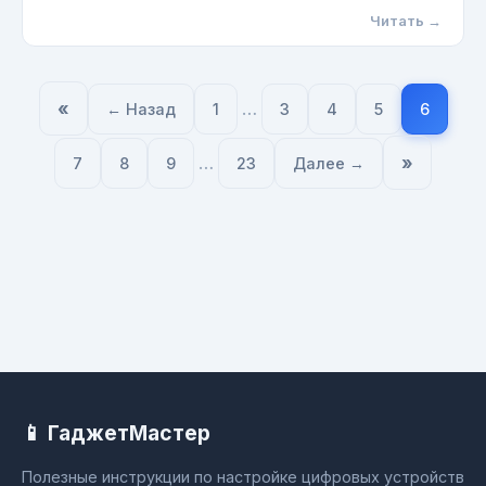
Читать →
«
…
← Назад
1
3
4
5
6
…
»
7
8
9
23
Далее →
📱 ГаджетМастер
Полезные инструкции по настройке цифровых устройств